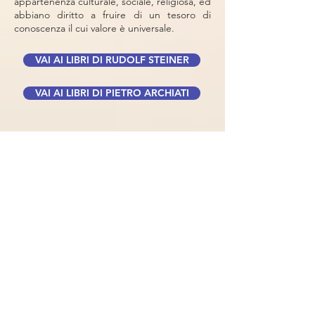
appartenenza culturale, sociale, religiosa, ed
abbiano diritto a fruire di un tesoro di
conoscenza il cui valore è universale.
VAI AI LIBRI DI RUDOLF STEINER
VAI AI LIBRI DI PIETRO ARCHIATI
differenza?
la
fra la Edizioni Rudolf Steiner e le
pubblicazioni dell’Opera Omnia (O.O.)
di Rudolf Steiner?
Le pubblicazioni dell’Opera Omnia (O.O.) di
Rudolf Steiner comprendono, fino ad oggi,
le conferenze di Rudolf Steiner nella
versione così come venne originariamente