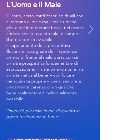
L'Uomo e il Male
Ci sono, certo, tanti Esseri spirituali che
ci tentano al male ma il male umano
non è nel loro tentarci bensì, nel nostro
cedere che, in quanto tale, è sempre
libero e perciò evitabile.
Il superamento della prospettiva
illusoria e rassegnata dell’impotenza
umana di fronte al male porta con sé
un’altra prospettiva fondamentale di
esorcizzazione: il male umano non è mai
un’alternativa al bene – con forza e
minacciosità proprie – bensì sempre e
unicamente carenza di un qualche
bene realmente ed individualmente
possibile.
"
Non c'è più male in me di quanto io
posso trasformare in bene"