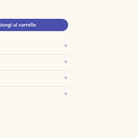
ungi al carrello
 Aprile 1902