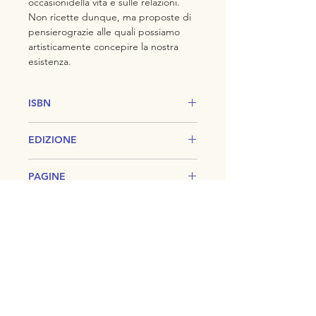
occasionidella vita e sulle relazioni.
Non ricette dunque, ma proposte di
pensierograzie alle quali possiamo
artisticamente concepire la nostra
esistenza.
ISBN
978-88-97791-69-0
EDIZIONE
Prima
PAGINE
108