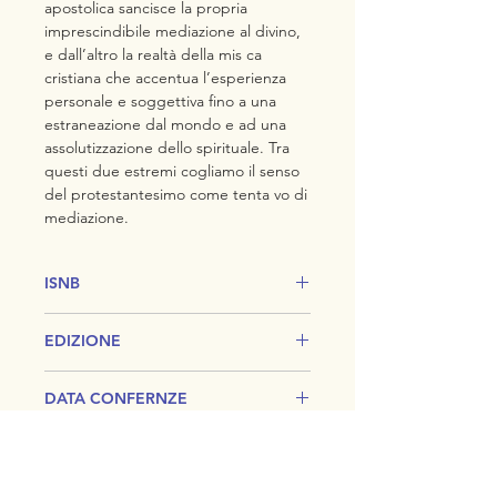
apostolica sancisce la propria
imprescindibile mediazione al divino,
e dall’altro la realtà della mis ca
cristiana che accentua l’esperienza
personale e soggettiva fino a una
estraneazione dal mondo e ad una
assolutizzazione dello spirituale. Tra
questi due estremi cogliamo il senso
del protestantesimo come tenta vo di
mediazione.
ISNB
978-3-938650-69-9
EDIZIONE
Prima
DATA CONFERNZE
Dornach
PAGINE
4-5 O obre 1921