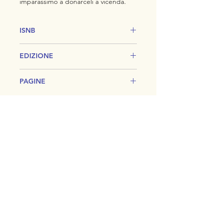
imparassimo a donarceli a vicenda.
ISNB
978-88-97791
EDIZIONE
Terza
PAGINE
192
CONTATTI
info@edizionirudolfsteiner.com