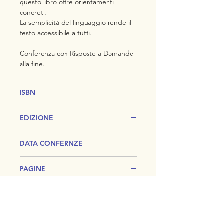
questo libro offre orientamenti
concreti.
La semplicità del linguaggio rende il
testo accessibile a tutti.
Conferenza con Risposte a Domande
alla fine.
ISBN
978-88-97791-70-6
EDIZIONE
Terza
DATA CONFERNZE
Monaco,
PAGINE
31 Marzo 1914
48
NOTE
Conferenza mai pubblicata