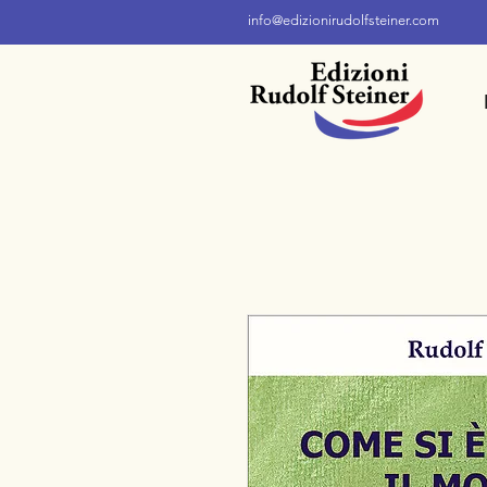
info@edizionirudolfsteiner.com