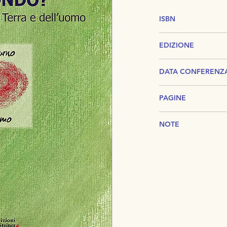
ISBN
978-88-97791
EDIZIONE
Seconda
DATA CONFERENZ
Dornach
PAGINE
30 Giugno - 9 Luglio 
128
NOTE
Conferenze agli oper